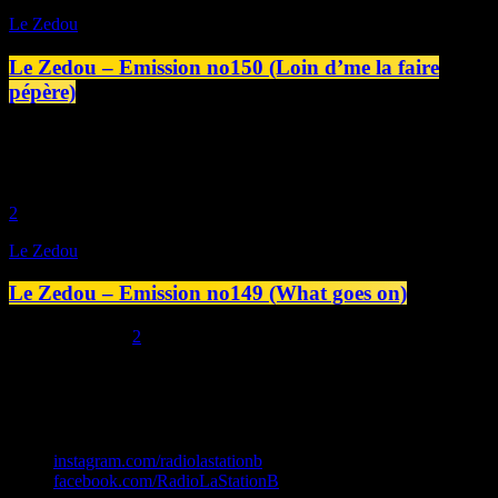
Le Zedou
Le Zedou – Emission no150 (Loin d’me la faire
pépère)
today
19/06/2026
play_arrow
2
Le Zedou
Le Zedou – Emission no149 (What goes on)
today
12/06/2026
2
Station B
instagram.com/radiolastationb
facebook.com/RadioLaStationB