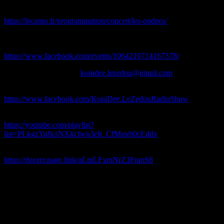
Les Ondées : Spider Zed + A2H + Jyeuhair + Le Son Vert
Samedi 4 juin 2022 18H30 @ Le Cargo (Caen)
https://lecargo.fr/programmation/concert/les-ondees/
L’appel DU 18 JOINT avec Busta Flex, DJ Neko, Docme, …
Samedi 18 juin 2022 À 13:00 @ La Demeurée (Saint Contest)
https://www.facebook.com/events/1064210714167378/
Envoies nous tes sons à
konidee.lezedou@gmail.com
Pour aller plus loin dans l’univers de l’émission :
https://www.facebook.com/KoniDee.LeZedouRadioShow
Les clips des morceaux qu’on diffuse sont ici :
https://youtube.com/playlist?
list=PLkgzYu8csNXkcfwo3eIi_CfMnvh0cEddx
On a même fait une playlist Le Zedou Radio Show sur Deezer :
https://deezer.page.link/qLptLFxmNrZ3FnmS8
Merci à Louen pour la technique
A Mardi prochain sur Radio TouCaen 19h pour le zedou 24, ca sera
un double, un vrai zedou de 19H à 20H et un zedou spéciale
nouveautés 2022 de 20H à 21H
Rediff mercredi sur Radio Tou’Caen à 11h et vendredi prochain ici