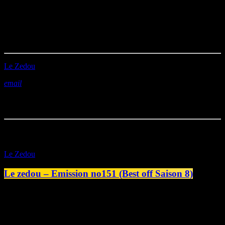
même sur la Station B à 20h pétante !
Durée : 01h25’59
Première diffusion le 3/06/2022
Le Zedou
email
Vous aimerez aussi
play_arrow
Le Zedou
Le zedou – Emission no151 (Best off Saison 8)
today
26/06/2026
play_arrow