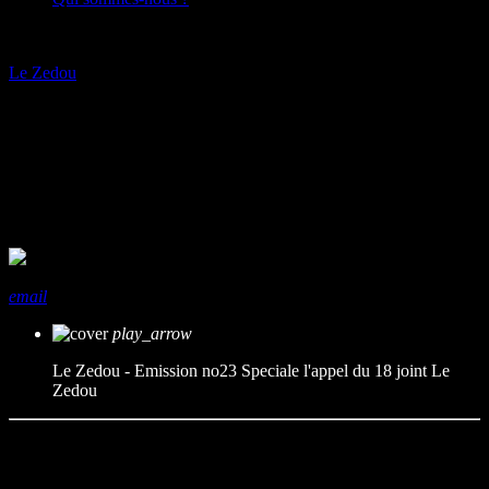
play_arrow
Le Zedou
Le Zedou – Emission no23
Speciale l’appel du 18 joint
mic
Le Zedou
today
31/05/2022
share
close
email
play_arrow
Le Zedou - Emission no23 Speciale l'appel du 18 joint
Le
Zedou
Emission réalisée et mise en sons par Koni Dee.
Au menu du jour, on a un Zedou autour de plusieurs soirées