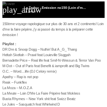
play_arrow
Le Zedou - Emission no150 (Loin d'me la faire pépère)
Le Zedou
150ème voyage rapologique sur plus de 30 ans et 2 continents! Loin
d’me la faire pépère, j’y ai passé du temps à la préparer cette
émission !
Playlist :
DR Dre & Snoop Dogg – Nuthin’ But A _G_ Thang
Heltah Skeltah – Prawl feat Louieville Sluggah
Bernadette Price – Real life feat Smif-N-Wessun & Terror Van Poo
M-Dot – Out of Paris feat Benefit & iamprofit and Big Twins
O.C. – Word…life (DJ Celory remix)
Apathy – Rap is not pop
Reak – Funkflex
La Moza – M.O.Z.A
La Meute – Loin D’Me La Faire Pépère feat Mokless
Busta Rhymes – New York shit feat Swizz Beatz
Le Jules – Sasquatch feat Whirlwind D