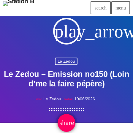
search
menu
play_arro
Le Zedou
Le Zedou – Emission no150 (Loin
d’me la faire pépère)
Le Zedou
19/06/2026
mic
today
share
email