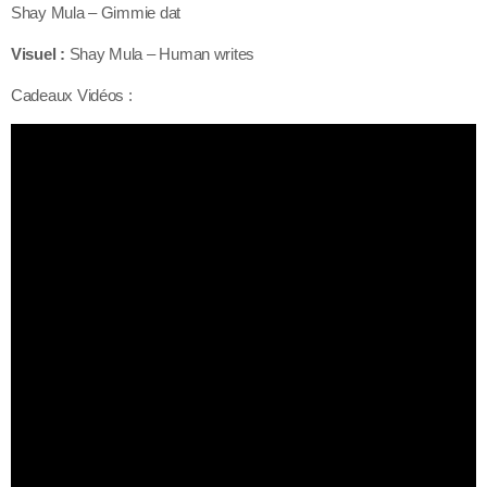
Shay Mula – Gimmie dat
Visuel :
Shay Mula – Human writes
Cadeaux Vidéos :