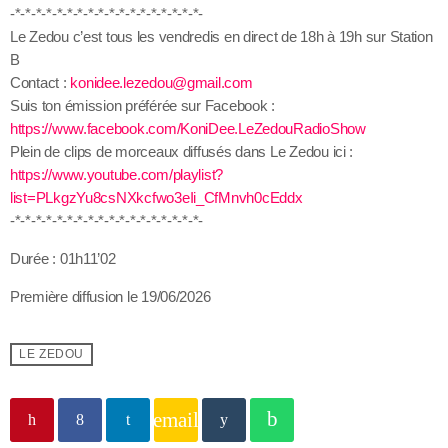
-*-*-*-*-*-*-*-*-*-*-*-*-*-*-*-*-*-*-
Le Zedou c’est tous les vendredis en direct de 18h à 19h sur Station
B
Contact :
konidee.lezedou@gmail.com
Suis ton émission préférée sur Facebook :
https://www.facebook.com/KoniDee.LeZedouRadioShow
Plein de clips de morceaux diffusés dans Le Zedou ici :
https://www.youtube.com/playlist?
list=PLkgzYu8csNXkcfwo3eIi_CfMnvh0cEddx
-*-*-*-*-*-*-*-*-*-*-*-*-*-*-*-*-*-*-
Durée : 01h11’02
Première diffusion le 19/06/2026
LE ZEDOU
email