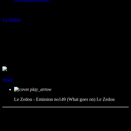
play_arrow
Le Zedou
Le Zedou – Emission no149
(What goes on)
mic
Le Zedou
today
12/06/2026
share
close
email
play_arrow
Le Zedou - Emission no149 (What goes on)
Le Zedou
Nouveau voyage rapologique, de 1992 à 2026, de la France aux
States en passant par la Holande, l’Angleterre et l’Italie (non ce n’est
pas la coupe du monde de foot!)