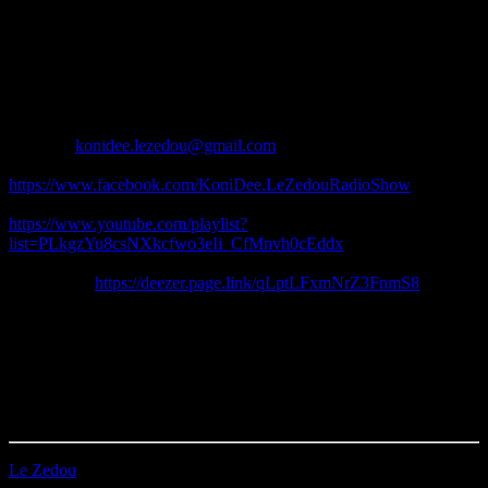
Animation: Koni Dee
Technique: Marion
-*-*-*-*-*-*-*-*-*-*-*-*-*-*-*-*-*-*-
Le Zedou c’est tous les vendredis en direct de 18h à 19h sur Station
B
Contact :
konidee.lezedou@gmail.com
Suis ton émission préférée sur Facebook :
https://www.facebook.com/KoniDee.LeZedouRadioShow
Plein de clips de morceaux diffusés dans Le Zedou ici :
https://www.youtube.com/playlist?
list=PLkgzYu8csNXkcfwo3eIi_CfMnvh0cEddx
Playlist Le Zedou Radio Show sur Deezer (plus de 1300
morceaux) :
https://deezer.page.link/qLptLFxmNrZ3FnmS8
-*-*-*-*-*-*-*-*-*-*-*-*-*-*-*-*-*-*-
Durée : 01h01’07
Première diffusion le 12/06/2026
Le Zedou