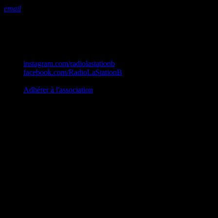
email
Station B
instagram.com/radiolastationb
facebook.com/RadioLaStationB
contact@lastationb.fr
Adhérer à l'association
Studio B Prod - 2022
0%