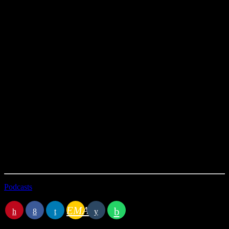
Jérôme Savarieau nous partage cette expérience de manière intense
et authentique, nous plongeant au plus près de chaque sensation.
Êtes-vous prêts à vivre des émotions fortes ?
Réalisation : Jerome SAVARIEAU
Musique : Didier BEDAT
Montage et Mixage : Karin FAVRIS
Mise en Voix : Philippe JOUAN
Présentation : Nathalie MICHEL
Diffusion : Antoine SALMON
Production : Alpine Tchat Bird
Soutien technique : Studio B Prod.
Durée : 22’45
Première diffusion le 12/01/2026
Podcasts
EMAIL