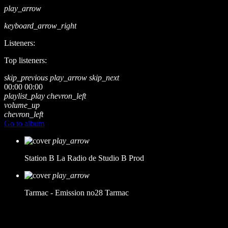
play_arrow
keyboard_arrow_right
Listeners:
Top listeners:
skip_previous
play_arrow
skip_next
00:00
00:00
playlist_play
chevron_left
volume_up
chevron_left
Go to album
play_arrow
Station B
La Radio de Studio B Prod
play_arrow
Tarmac - Emission no28
Tarmac
music_note