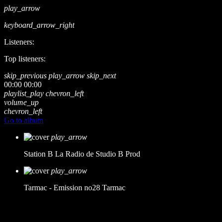
play_arrow
keyboard_arrow_right
Listeners:
Top listeners:
skip_previous
play_arrow
skip_next
00:00
00:00
playlist_play
chevron_left
volume_up
chevron_left
Go to album
play_arrow
Station B
La Radio de Studio B Prod
play_arrow
Tarmac - Emission no28
Tarmac
music_note