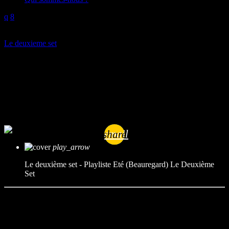
play_arrow
Le deuxieme set
Le deuxième set – Playliste Eté
(Beauregard)
mic
Le Deuxième Set
today
09/07/2023
email
share
play_arrow
Le deuxième set - Playliste Eté (Beauregard)
Le Deuxième
Set
Suzane – 4 Coins du Globe
Angèle – Libre
Jain – Makeba
Pomme – Ceux qui rêvent