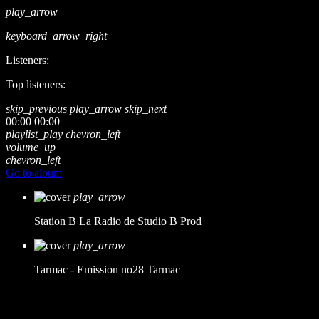
play_arrow
keyboard_arrow_right
Listeners:
Top listeners:
skip_previous
play_arrow
skip_next
00:00
00:00
playlist_play
chevron_left
volume_up
chevron_left
Go to album
play_arrow
Station B
La Radio de Studio B Prod
play_arrow
Tarmac - Emission no28
Tarmac
music_note