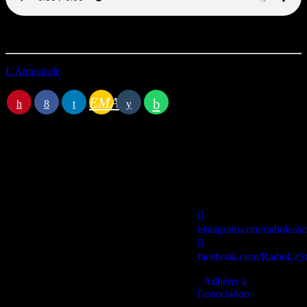
L'Amusicale
EMAIL
Station B
instagram.com/radiolasta
facebook.com/RadioLaSt
contact@lastationb.fr
Adhérer à
l'association