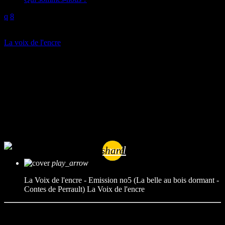
play_arrow
La voix de l'encre
La Voix de l’encre – Emission
no5 (La belle au bois dormant
– Contes de Perrault)
mic
La Voix de l'encre
today
24/11/2025
email
share
play_arrow
La Voix de l'encre - Emission no5 (La belle au bois dormant -
Contes de Perrault)
La Voix de l'encre
Lecture : Salomée
Montage/Mixage : Rémi