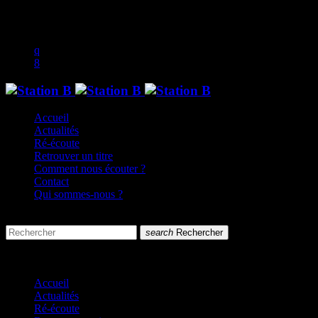
play_arrow
music_note
Accueil
Actualités
Ré-écoute
Retrouver un titre
Comment nous écouter ?
Contact
Qui sommes-nous ?
search
menu
search
Rechercher
close
close
Accueil
Actualités
Ré-écoute