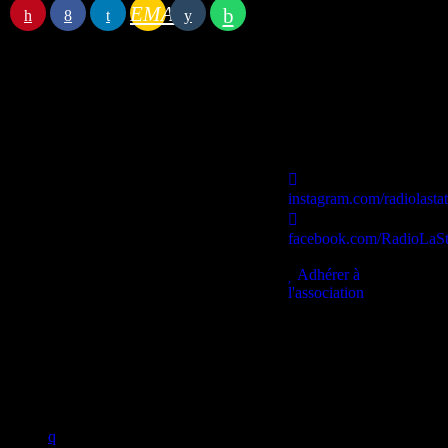
EMAIL
Station B
instagram.com/radiolasta
facebook.com/RadioLaSt
contact@lastationb.fr
Adhérer à
l'association
Studio B Prod - 2022