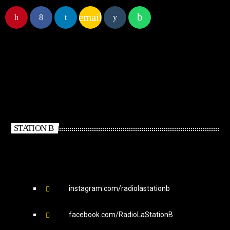
email
STATION B
instagram.com/radiolastationb
facebook.com/RadioLaStationB