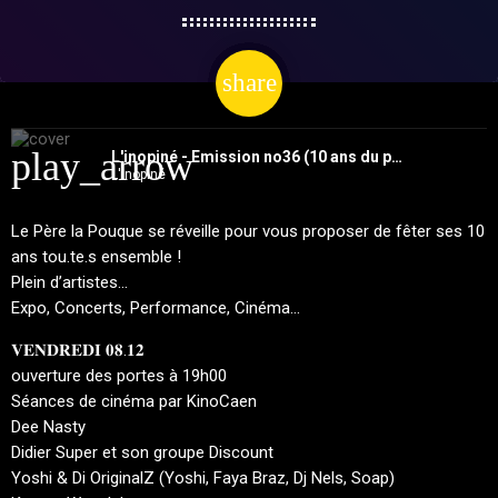
share
email
play_arrow
L'inopiné - Emission no36 (10 ans du père Lapouque au Bazarnaom)
L'inopiné
Le Père la Pouque se réveille pour vous proposer de fêter ses 10
ans tou.te.s ensemble !
Plein d’artistes…
Expo, Concerts, Performance, Cinéma…
𝐕𝐄𝐍𝐃𝐑𝐄𝐃𝐈 𝟎𝟖.𝟏𝟐
ouverture des portes à 19h00
Séances de cinéma par KinoCaen
Dee Nasty
Didier Super et son groupe Discount
Yoshi & Di OriginalZ (Yoshi, Faya Braz, Dj Nels, Soap)