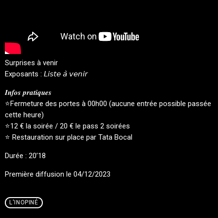
Surprises à venir
Exposants : 𝘓𝘪𝘴𝘵𝘦 𝘢̀ 𝘷𝘦𝘯𝘪𝘳
𝑰𝒏𝒇𝒐𝒔 𝒑𝒓𝒂𝒕𝒊𝒒𝒖𝒆𝒔
⭐Fermeture des portes à 00h00 (aucune entrée possible passée
cette heure)
⭐12 € la soirée / 20 € le pass 2 soirées
⭐ Restauration sur place par Tata Bocal
Durée : 20’18
Première diffusion le 04/12/2023
L'INOPINÉ