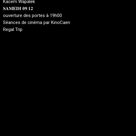
Kacem Wapalek
𝐒𝐀𝐌𝐄𝐃𝐈 𝟎𝟗.𝟏𝟐
ouverture des portes à 19h00
Séances de cinéma par KinoCaen
Regal Trip