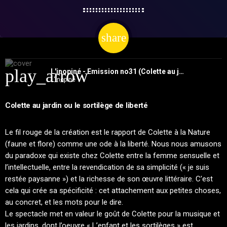
share
email
play_arrow
L'inopiné - Emission no31 (Colette au jardin - Journées du matrimoine)
L'inopiné
Colette au jardin ou le sortilège de liberté
Le fil rouge de la création est le rapport de Colette à la Nature
(faune et flore) comme une ode à la liberté. Nous nous amusons
du paradoxe qui existe chez Colette entre la femme sensuelle et
l’intellectuelle, entre la revendication de sa simplicité (« je suis
restée paysanne ») et la richesse de son œuvre littéraire. C’est
cela qui crée sa spécificité : cet attachement aux petites choses,
au concret, et les mots pour le dire.
Le spectacle met en valeur le goût de Colette pour la musique et
les jardins, dont l’oeuvre « L’enfant et les sortilèges » est