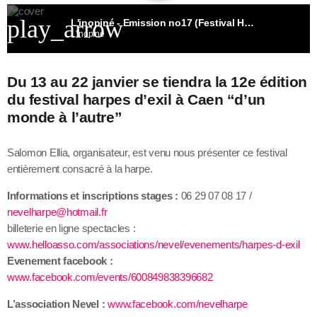
play_arrow
L'inopiné - Emission no17 (Festival Harpes d'exil)
L'inopiné
Du 13 au 22 janvier se tiendra la 12e édition
du festival harpes d’exil à Caen “d’un
monde à l’autre”
Salomon Ellia, organisateur, est venu nous présenter ce festival
entièrement consacré à la harpe.
Informations et inscriptions stages :
06 29 07 08 17 /
nevelharpe@hotmail.fr
billeterie en ligne spectacles :
www.helloasso.com/associations/nevel/evenements/harpes-d-exil
Evenement facebook :
www.facebook.com/events/600849838396682
L’association Nevel :
www.facebook.com/nevelharpe