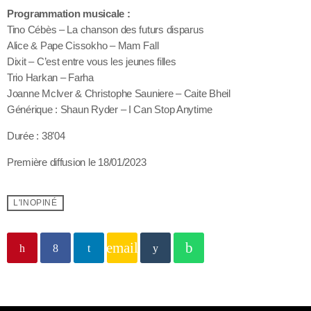
Programmation musicale :
Tino Cébès – La chanson des futurs disparus
Alice & Pape Cissokho – Mam Fall
Dixit – C’est entre vous les jeunes filles
Trio Harkan – Farha
Joanne McIver & Christophe Sauniere – Caite Bheil
Générique : Shaun Ryder – I Can Stop Anytime
Durée : 38’04
Première diffusion le 18/01/2023
L'INOPINÉ
email