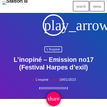
search
menu
play_arro
L'Inopiné
L’inopiné – Emission no17
(Festival Harpes d’exil)
L'inopiné
18/01/2023
mic
today
share
email