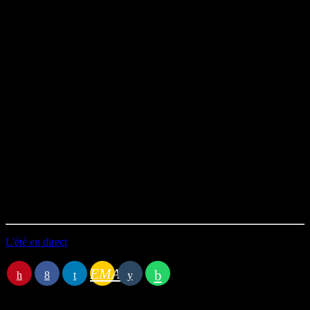
Billie Eilish – Bad Guy
Orelsan (feat. Stromae) – La pluie
Magoyond – Le Pudding à l’Arsenic
Shirley Walker – Joker’s Theme
IAM – L’Empire du côté obscur
Klub des Loosers feat. Cyanure – Une Minute À L’écran
Milky Chance – Stolen Dance
Feu! Chatterton – Boeing
Feu! Chatterton – Côte Concorde
The Kiffness x Siren Dog – Losing My Mind
Stupeflip vite !!! – Stupeflip
Animation : Bastien et Antoine
Technique : Karin
Durée : 59’45
Première diffusion le 22/07/2024
L'été en direct
EMAIL
Station B