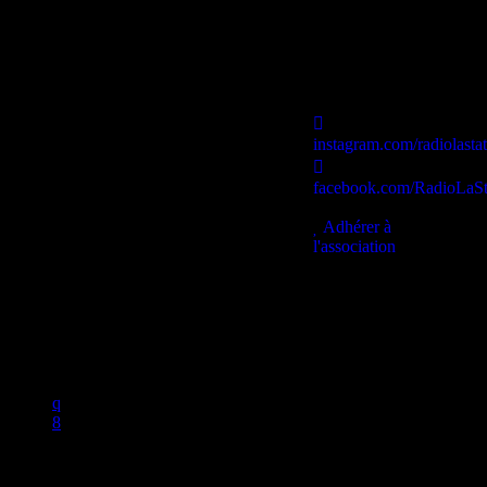
instagram.com/radiolasta
facebook.com/RadioLaSt
contact@lastationb.fr
Adhérer à
l'association
Studio B Prod - 2022