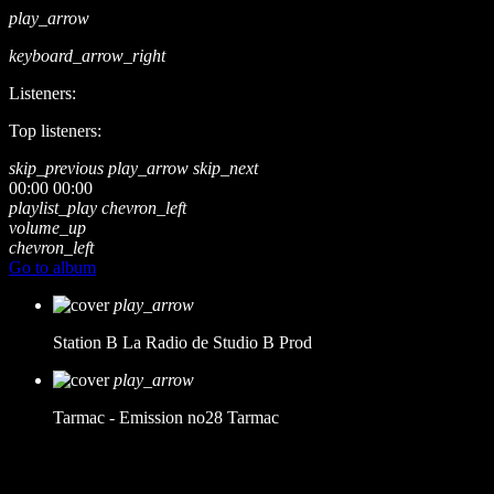
play_arrow
keyboard_arrow_right
Listeners:
Top listeners:
skip_previous
play_arrow
skip_next
00:00
00:00
playlist_play
chevron_left
volume_up
chevron_left
Go to album
play_arrow
Station B
La Radio de Studio B Prod
play_arrow
Tarmac - Emission no28
Tarmac
music_note