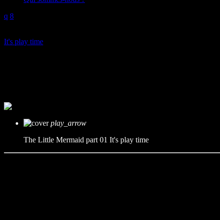
play_arrow
It's play time
The Little Mermaid part 01
mic
It's play time
today
27/11/2024
play_arrow
The Little Mermaid part 01
It's play time
A l’occasion du festival Contes en Scènes, organisé par Centre Marbih
Moustoir-Remungol Evellys, Guehenno, Saint-Jean-Brévelay et Remu
On y retrouve des contes traditionnels venus d’Océanie, comme La Gren
Mais aussi des classiques de la littérature jeunesse, la Petite Sirène
Durée : 14’28