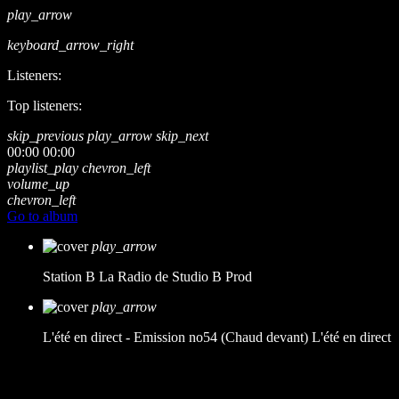
play_arrow
keyboard_arrow_right
Listeners:
Top listeners:
skip_previous
play_arrow
skip_next
00:00
00:00
playlist_play
chevron_left
volume_up
chevron_left
Go to album
play_arrow
Station B
La Radio de Studio B Prod
play_arrow
L'été en direct - Emission no54 (Chaud devant)
L'été en direct
music_note