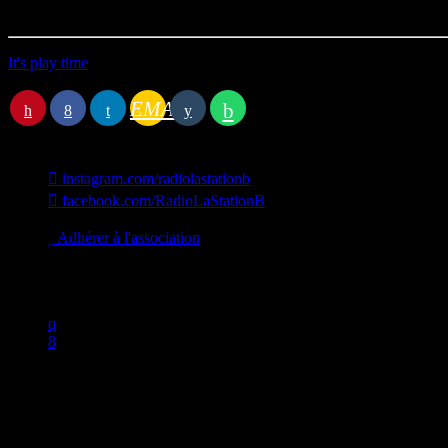
Première diffusion le 27/11/2024
It's play time
Station B
EMAIL
instagram.com/radiolastationb
facebook.com/RadioLaStationB
contact@lastationb.fr
Adhérer à l'association
Studio B Prod - 2022