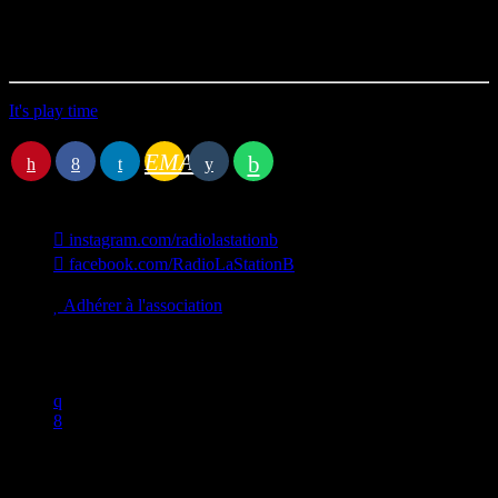
Durée : 15’58
Première diffusion le 07/02/2024
It's play time
Station B
EMAIL
instagram.com/radiolastationb
facebook.com/RadioLaStationB
contact@lastationb.fr
Adhérer à l'association
Studio B Prod - 2022