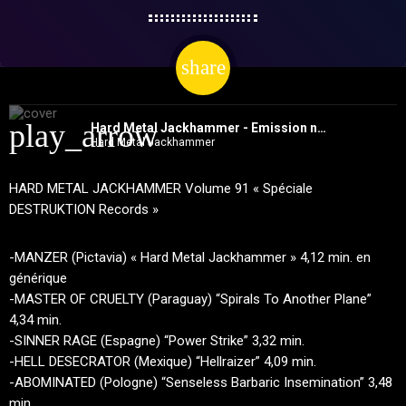
share
email
play_arrow
Hard Metal Jackhammer - Emission no91 (Spéciale Destruktion Records)
Hard Metal Jackhammer
HARD METAL JACKHAMMER Volume 91 « Spéciale
DESTRUKTION Records »
-MANZER (Pictavia) « Hard Metal Jackhammer » 4,12 min. en
générique
-MASTER OF CRUELTY (Paraguay) “Spirals To Another Plane”
4,34 min.
-SINNER RAGE (Espagne) “Power Strike” 3,32 min.
-HELL DESECRATOR (Mexique) “Hellraizer” 4,09 min.
-ABOMINATED (Pologne) “Senseless Barbaric Insemination” 3,48
min.