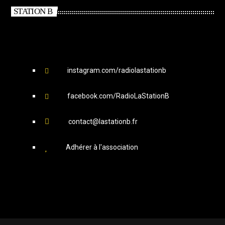
STATION B
instagram.com/radiolastationb
facebook.com/RadioLaStationB
contact@lastationb.fr
Adhérer à l'association