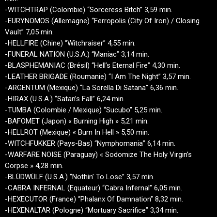
-WITCHTRAP (Colombie) “Sorceress Bitch” 3,59 min.
-EURYNOMOS (Allemagne) “Ferropolis (City Of Iron) / Closing
Vault” 7,05 min.
-HELLFIRE (Chine) “Witchraiser” 4,55 min.
-FUNERAL NATION (U.S.A.) “Maniac” 3,14 min.
-BLASPHEMANIAC (Brésil) “Hell’s Eternal Fire” 4,30 min.
-LEATHER BRIGADE (Roumanie) “I Am The Night” 3,57 min.
-ARGENTUM (Mexique) “La Sorella Di Satana” 6,36 min.
-HIRAX (U.S.A.) “Satan’s Fall” 6,24 min.
-TUMBA (Colombie / Mexique) “Sucubo” 5,25 min.
-BAFOMET (Japon) « Burning High » 5,21 min.
-HELLROT (Mexique) « Burn In Hell » 5,50 min.
-WITCHFUKKER (Pays-Bas) “Nymphomania” 6,14 min.
-WARFARE NOISE (Paraguay) « Sodomize The Holy Virgin’s
Corpse » 4,28 min.
-BLÜDWÜLF (U.S.A.) “Nothin’ To Lose” 3,57 min.
-CABRA INFERNAL (Equateur) “Cabra Infernal” 6,05 min.
-HEXECUTOR (France) “Phalanx Of Damnation” 8,32 min.
-HEXENALTAR (Pologne) “Mortuary Sacrifice” 3,34 min.