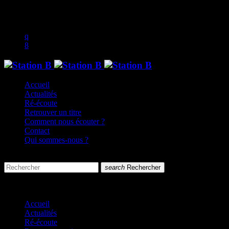
play_arrow
music_note
Accueil
Actualités
Ré-écoute
Retrouver un titre
Comment nous écouter ?
Contact
Qui sommes-nous ?
search
menu
search
Rechercher
close
close
Accueil
Actualités
Ré-écoute