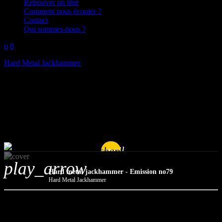
Retrouver un titre
Comment nous écouter ?
Contact
Qui sommes-nous ?
Hard Metal Jackhammer
Hard metal jackhammer –
Emission no79
mic
Hard Metal Jackhammer
today
27/03/2024
email
share
play_arrow
Hard metal jackhammer - Emission no79
Hard Metal Jackhammer
-MANZER (Pictavia) « Hard Metal Jackhammer » 4,12 min. en