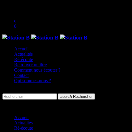
play_arrow
music_note
Accueil
Actualités
Ré-écoute
Retrouver un titre
Comment nous écouter ?
Contact
Qui sommes-nous ?
search
menu
search
Rechercher
close
close
Accueil
Actualités
Ré-écoute