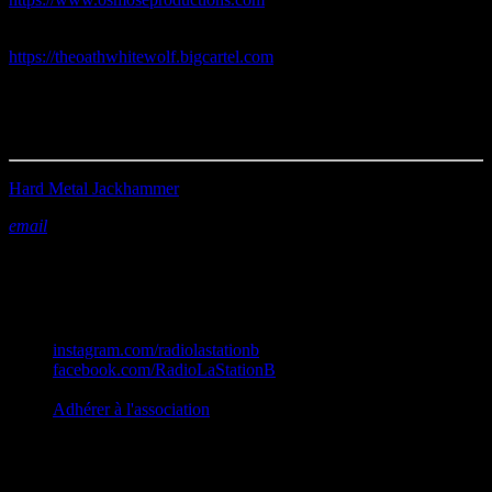
-THE OATH / WHITE WOLF Productions :
https://theoathwhitewolf.bigcartel.com
Durée : 02h01’28
Première diffusion le 25/06/2025
Hard Metal Jackhammer
email
Station B
instagram.com/radiolastationb
facebook.com/RadioLaStationB
contact@lastationb.fr
Adhérer à l'association
Studio B Prod - 2022