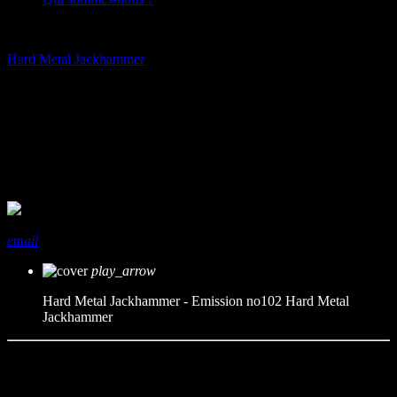
play_arrow
Hard Metal Jackhammer
Hard Metal Jackhammer –
Emission no102
mic
Hard Metal Jackhammer
today
25/06/2025
share
close
email
play_arrow
Hard Metal Jackhammer - Emission no102
Hard Metal
Jackhammer
-MANZER (Pictavia) « Hard Metal Jackhammer » 4,12 min. en
générique
-COVEN JAPAN (Japon) « What Goes Around Comes Around »