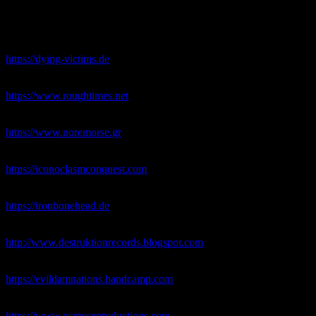
Technique :
Fabien.
Animation :
Rikki & Fabien.
-DYING VICTIMS Productions :
https://dying-victims.de
-ROUGH TIMES :
https://www.roughtimes.net
-NO REMORSE Records :
https://www.noremorse.gr
-ICONOCLASM CONQVEST :
https://iconoclasmconquest.com
-IRON BONEHEAD Productions :
https://ironbonehead.de
-DESTRUKTION Records :
http://www.destruktionrecords.blogspot.com
-EVIL DAMNATIONS Records :
https://evildamnations.bandcamp.com
-OSMOSE Productions :
https://www.osmoseproductions.com