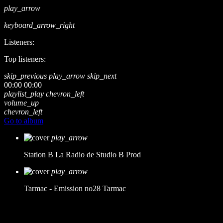
play_arrow
keyboard_arrow_right
Listeners:
Top listeners:
skip_previous
play_arrow
skip_next
00:00
00:00
playlist_play
chevron_left
volume_up
chevron_left
Go to album
play_arrow
Station B
La Radio de Studio B Prod
play_arrow
Tarmac - Emission no28
Tarmac
music_note