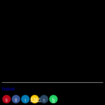
Programmation musicale :
Georgie Fame – The Ballad Of Bonnie And Clyde
Claude Nougaro – A bout de souffle
Black Rebel Motorcycle Club – Weapon Of Choice
Jacques Dutronc – Gentleman cambrioleur
Talking Heads – Psycho Killer
Présentation :
Antoine, David, Eve, Juliette, Lorène
Micro-trottoirs :
Sarah et Loïs
Technique :
Rémi
Créations sonores :
Karin
Durée : 01h15’52
Première diffusion le 17/03/2024
Festivals
Station B
EMAIL