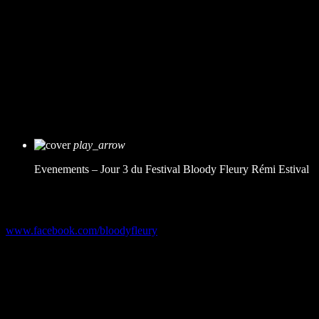
Petit bonus :
Rencontre avec Valéry Dekowski et Nathanaël Frérot, de
l’association Amavada, qui nous présentent le spectacle
Loufock-
Holmès contre Spectras
play_arrow
Evenements – Jour 3 du Festival Bloody Fleury
Rémi Estival
Merci au festival Bloody Fleury
www.facebook.com/bloodyfleury