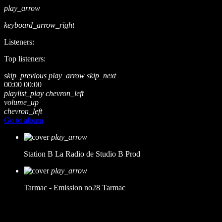
play_arrow
keyboard_arrow_right
Listeners:
Top listeners:
skip_previous
play_arrow
skip_next
00:00
00:00
playlist_play
chevron_left
volume_up
chevron_left
Go to album
play_arrow
Station B
La Radio de Studio B Prod
play_arrow
Tarmac - Emission no28
Tarmac
music_note