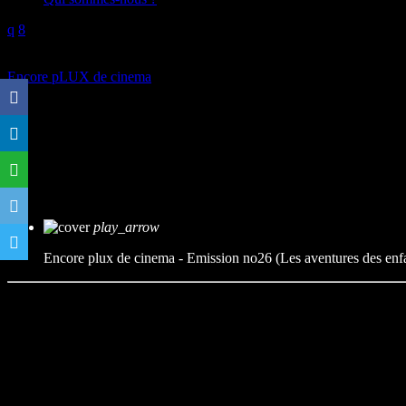
play_arrow
Encore pLUX de cinema
Encore plux de cinema – Emissi
mic
Encore pLux de cinéma
today
17/04/2024
play_arrow
Encore plux de cinema - Emission no26 (Les aventures des enf
Nostagie plus que présente dans cette émission inspiré par le LUX Pic
Nous vous proposons donc une émission sur les grandes aventures de
L’histoire sans fin, nous passerons tout de même via plusieurs escal
Présentation :
Benjamin.