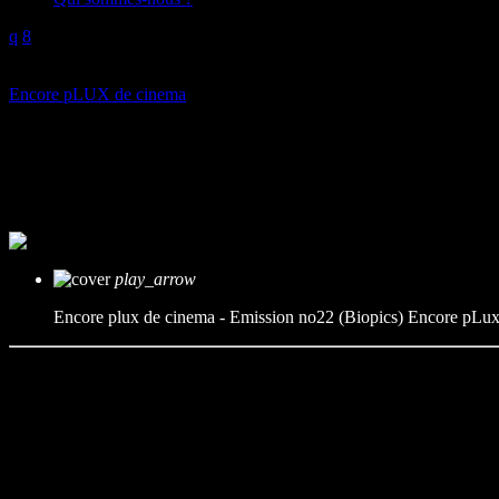
play_arrow
Encore pLUX de cinema
Encore plux de cinema – Emissi
mic
Encore pLux de cinéma
today
21/02/2024
play_arrow
Encore plux de cinema - Emission no22 (Biopics)
Encore pLux
A l’occasion de la sortie de Bob Marley : One Love de Reinaldo Marcus
biopic ! Cette émission sera bénie par la présence d’Etienne Feron de
Présentation : Raphaël Le Goff
Chroniqueurs : Thomas, Emmy, Léni
Invité : Etienne Feron
Technique : Marion