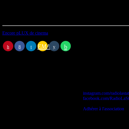
Durée : 57’34
Première diffusion le 21/02/2024
Encore pLUX de cinema
EMAIL
Station B
instagram.com/radiolasta
facebook.com/RadioLaSt
contact@lastationb.fr
Adhérer à l'association