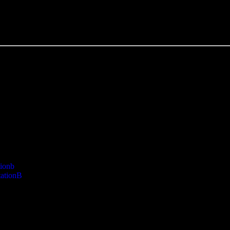
tionb
ationB