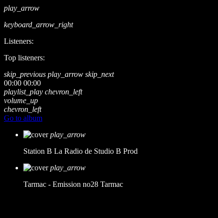
play_arrow
keyboard_arrow_right
Listeners:
Top listeners:
skip_previous
play_arrow
skip_next
00:00
00:00
playlist_play
chevron_left
volume_up
chevron_left
Go to album
play_arrow
Station B
La Radio de Studio B Prod
play_arrow
Tarmac - Emission no28
Tarmac
music_note