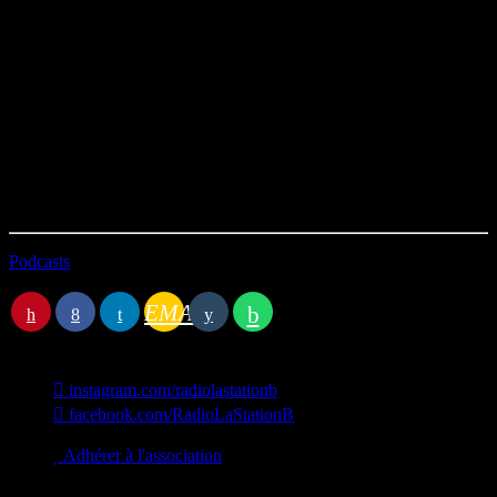
Daniel Delahaye, Professeur de géographie physique à l’Université
de Caen ; Tony Durozier, chargé de mission du Conservatoire du
littoral ; Jérôme Gaillardet, enseignant chercheur en sciences de la
Terre à l’Institut de physique du globe de Paris; Elisabeth Taudières
directrice de l’association Territoires pionniers ; et Clémence
Mathieu paysagiste et artiste, autrice de l’Almanach d’Olina.
Avec le soutien de :
Presqu’île Créative (Pôle Territorial de
Coopération Associatif / PTCA), Territoires Pionniers – maison de
l’architecture de Normandie, Nous sommes Orne, les Archives
Départementales du Calvados et l’Association La Loure.
Podcasts
Station B
EMAIL
instagram.com/radiolastationb
facebook.com/RadioLaStationB
contact@lastationb.fr
Adhérer à l'association
Studio B Prod - 2022