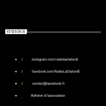
STATION B
instagram.com/radiolastationb
facebook.com/RadioLaStationB
contact@lastationb.fr
Adhérer à l'association