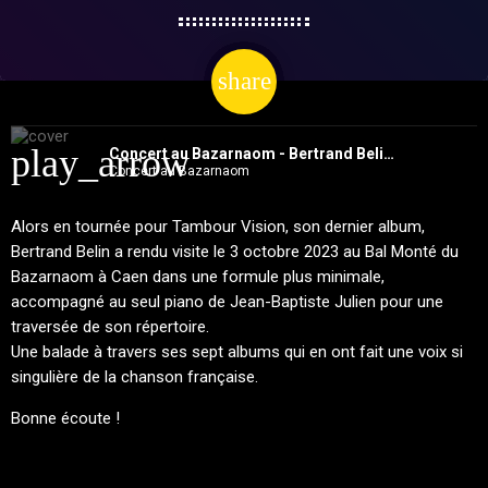
share
email
play_arrow
Concert au Bazarnaom - Bertrand Belin et Jean-Baptiste Julien
Concert au Bazarnaom
Alors en tournée pour Tambour Vision, son dernier album,
Bertrand Belin a rendu visite le 3 octobre 2023 au Bal Monté du
Bazarnaom à Caen dans une formule plus minimale,
accompagné au seul piano de Jean-Baptiste Julien pour une
traversée de son répertoire.
Une balade à travers ses sept albums qui en ont fait une voix si
singulière de la chanson française.
Bonne écoute !