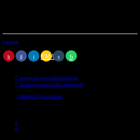
Durée : 02h04’49
Première diffusion le 11/07/2023
Capsule
Station B
EMAIL
instagram.com/radiolastationb
facebook.com/RadioLaStationB
contact@lastationb.fr
Adhérer à l'association
Studio B Prod - 2022
0%