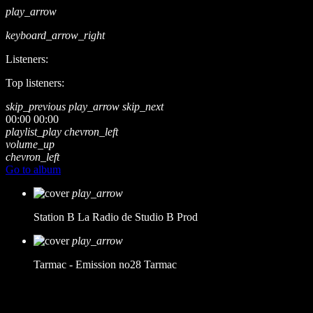
play_arrow
keyboard_arrow_right
Listeners:
Top listeners:
skip_previous
play_arrow
skip_next
00:00
00:00
playlist_play
chevron_left
volume_up
chevron_left
Go to album
play_arrow
Station B
La Radio de Studio B Prod
play_arrow
Tarmac - Emission no28
Tarmac
music_note