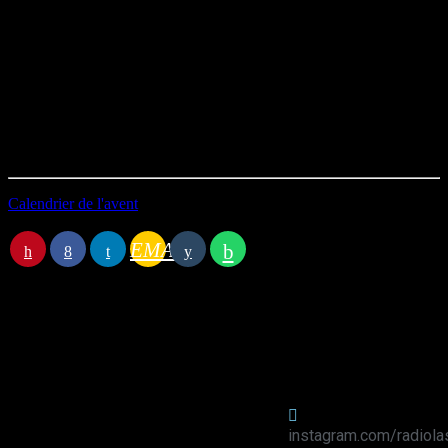
Programmation musicale :
Bérurier noir – La Mère Noël
Les Wampas – Ce soir c’est Noël
Durée : 06’01
Première diffusion le 15/12/2022
Calendrier de l'avent
EMAIL
Station B
instagram.com/radiola