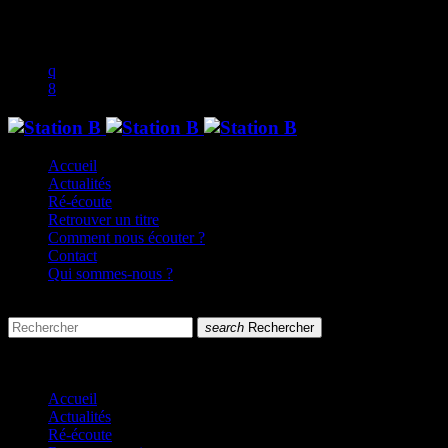
play_arrow
music_note
Accueil
Actualités
Ré-écoute
Retrouver un titre
Comment nous écouter ?
Contact
Qui sommes-nous ?
search
menu
search
Rechercher
close
close
Accueil
Actualités
Ré-écoute