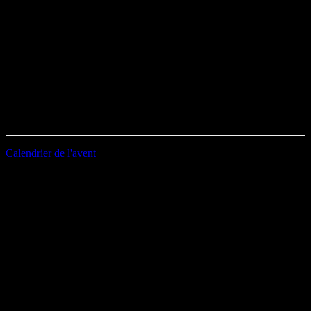
Programmation musicale :
Renaud – Le Père Noël noir
Les Sales Majestés – P.P. Haine
Durée : 08’12
Première diffusion le 14/12/2022
Calendrier de l'avent
EMAIL
Station B