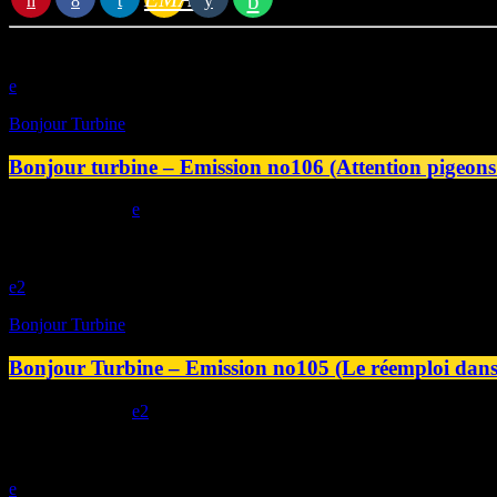
play_arrow
Bonjour Turbine
Bonjour turbine – Emission no106 (Attention pigeons 
today
16/07/2026
play_arrow
2
Bonjour Turbine
Bonjour Turbine – Emission no105 (Le réemploi dans 
today
09/07/2026
2
play_arrow