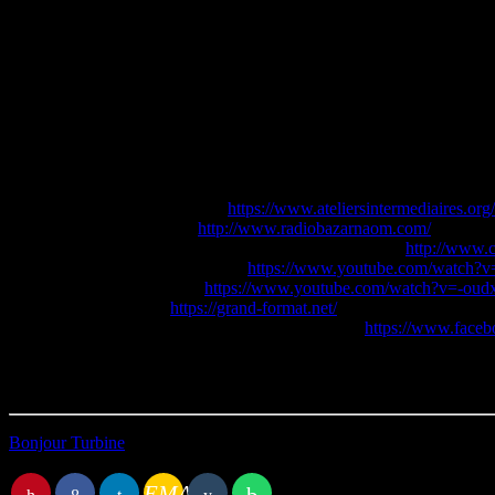
– Raphaël, notre journaliste indépendant qui vient nous présenter ses 
– Et enfin Lafken qui vient nous présenter son traditionnel agenda de
Animé par : Anna-Lou Tiercelet
Chroniqueurs : Alain Breton, Pierre Ricoeur, Raphaël Pasquier, Lafk
Technique : Thomas Maignan
Montage : Anna-Lou Tiercelet
Sources :
Ateliers intermédiaires >
https://www.ateliersintermediaires.org/
Radio Bazarnaom >
http://www.radiobazarnaom.com/
PTCA (Pole de coopération presqu’île de Caen) >
http://www.c
Daft Punk “Veridis Quo” >
https://www.youtube.com/watch
Kavinsky “Zenith” >
https://www.youtube.com/watch?v=-ou
Grand Format >
https://grand-format.net/
Agenda de la Micro-Folie de Colombelles >
https://www.faceb
Première diffusion : 25/03/2022 20:00
Durée : 57:26
Bonjour Turbine
Vous aimerez aussi
EMAIL