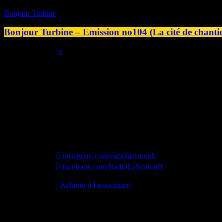
Bonjour Turbine
Bonjour Turbine – Emission no104 (La cité de chantier 
today
18/06/2026
Station B
instagram.com/radiolastationb
facebook.com/RadioLaStationB
contact@lastationb.fr
Adhérer à l'association