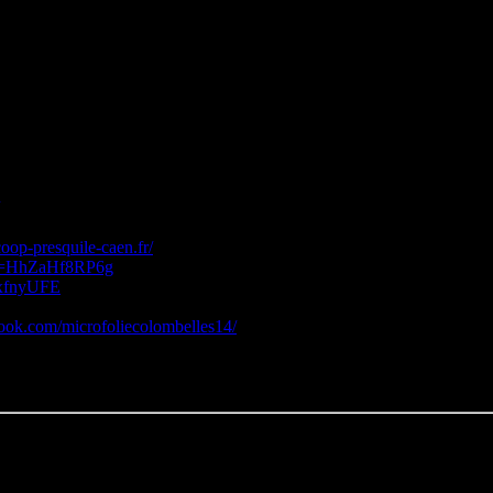
Clés de Lectures habituelles
 la Micro-Folie de Colombelles
en Langlois
oop-presquile-caen.fr/
?v=HhZaHf8RP6g
dxfnyUFE
ook.com/microfoliecolombelles14/