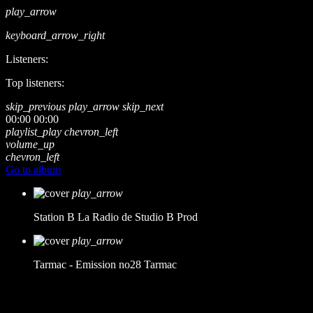
play_arrow
keyboard_arrow_right
Listeners:
Top listeners:
skip_previous
play_arrow
skip_next
00:00
00:00
playlist_play
chevron_left
volume_up
chevron_left
Go to album
play_arrow
Station B
La Radio de Studio B Prod
play_arrow
Tarmac - Emission no28
Tarmac
music_note