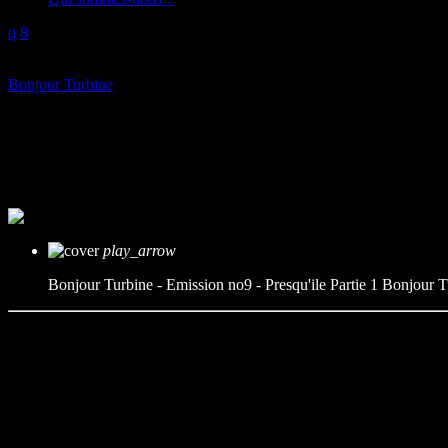
play_arrow
Bonjour Turbine
Bonjour Turbine – Emission no9 
mic
Bonjour Turbine
today
25/03/2022
play_arrow
Bonjour Turbine - Emission no9 - Presqu'ile Partie 1
Bonjour T
Ce mois-ci dans Bonjour Turbine nous allons nous consacrer à la Pres
de questions surviennent et surtout, est ce que l’activité de la presqu’îl
Pour répondre en partie à ces questions, nous accueillons Lorraine Ollag
Intermédiaires ? Ne vous en faîtes pas, on vous explique tout !
Et comme d’habitude nous aurons nos chroniqueurs habituels :
– Pierre et ses coups de cœur musicaux, cette fois ci bien tournés sur 
– Alain et ça célèbre rubrique Flâneur Conteur qui va cette fois ci se 