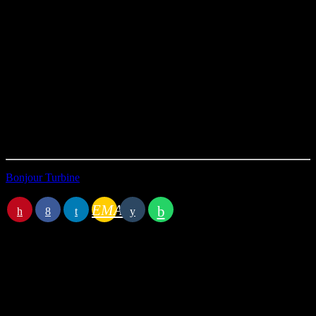
Algériennes 1954-1962 roman graphique, scénarisé par Swann
Meralli et dessiné par Zac Deloupy
Adieu Birkenau, Livre de Ginette Kolinka, Jean-David Morvan et
Victor Matet
Viktor Frankl: un héritage pour l’humanité
Livre de Jérôme Eho et Pascal Bresson
Ce qu’ils n’ont pas pu nous prendre
Roman de Ruta Sepetys
Durée : 01h00’25
Première diffusion le 28/11/2024
Bonjour Turbine
EMAIL
Station B