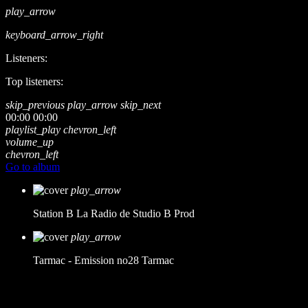
play_arrow
keyboard_arrow_right
Listeners:
Top listeners:
skip_previous
play_arrow
skip_next
00:00
00:00
playlist_play
chevron_left
volume_up
chevron_left
Go to album
play_arrow
Station B
La Radio de Studio B Prod
play_arrow
Tarmac - Emission no28
Tarmac
music_note