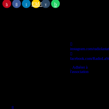
EMAIL
Station B
instagram.com/radiolasta
facebook.com/RadioLaSt
contact@lastationb.fr
Adhérer à
l'association
Studio B Prod - 2022