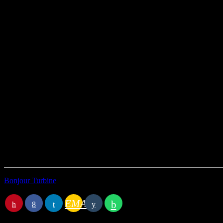
Animation – David
Technique – Marion
Chroniques – Léna, David, Agathe, Alain et Marion
Invité.e.s :
Evane legastelois, Léna Simon ( voyageuses aventurières)
Marion Frésard ( Baroudeuse)
Agathe Pereira ( étudiante journaliste)
Musiques :
Troubles – Douches
La course folle – Spore
Katie Crie – +++
Prodh Gradom – Milan Sobic
Durée : 59’50
Première diffusion le 07/05/2026
Bonjour Turbine
Station B
EMAIL