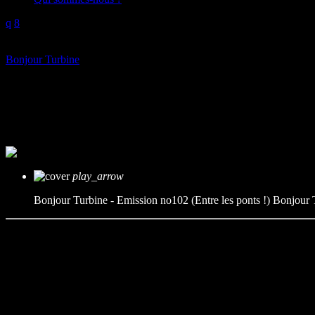
play_arrow
Bonjour Turbine
Bonjour Turbine – Emission no10
mic
Bonjour Turbine
today
07/05/2026
play_arrow
Bonjour Turbine - Emission no102 (Entre les ponts !)
Bonjour 
Entre les ponts c’est le titre de cette nouvelle émission : la numéro 1
d’invités pour ce nouvel opus. Alors nous avons réalisé un tour de 
projecteur sur les évènements à venir. Nous allons évoquer les rencont
Quant à Agathe elle revient sur son reportage qu’elle a effectué auprès
entre les ponts et certainement pas de fermer des frontières. Tout cela
Equipe :