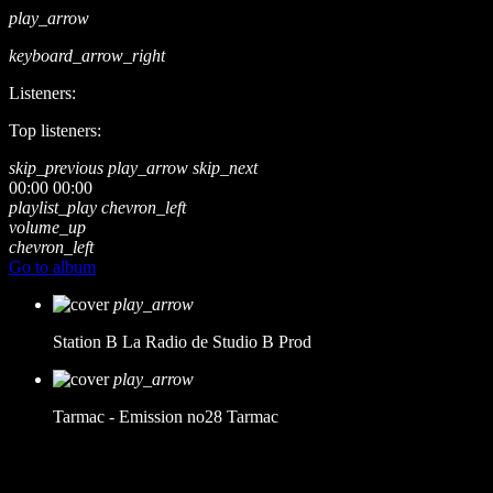
play_arrow
keyboard_arrow_right
Listeners:
Top listeners:
skip_previous
play_arrow
skip_next
00:00
00:00
playlist_play
chevron_left
volume_up
chevron_left
Go to album
play_arrow
Station B
La Radio de Studio B Prod
play_arrow
Tarmac - Emission no28
Tarmac
music_note