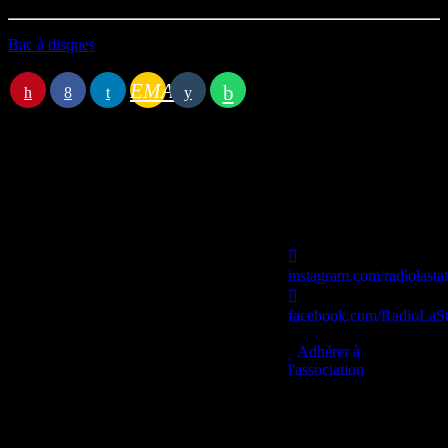
Bac à disques
EMAIL
Station B
instagram.com/radiolasta
facebook.com/RadioLaSt
contact@lastationb.fr
Adhérer à
l'association