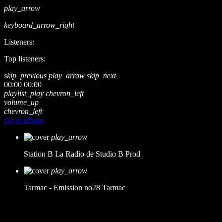
play_arrow
keyboard_arrow_right
Listeners:
Top listeners:
skip_previous
play_arrow
skip_next
00:00
00:00
playlist_play
chevron_left
volume_up
chevron_left
Go to album
play_arrow
Station B
La Radio de Studio B Prod
play_arrow
Tarmac - Emission no28
Tarmac
music_note