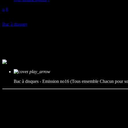
play_arrow
Bac à disques
Bac à disques – Emission no16 (
mic
Bac à disques
today
13/05/2025
play_arrow
Bac à disques - Emission no16 (Tous ensemble Chacun pour soi 
Retour en 2001 avec le premier album de Salif,
Tous ensemble Chacu
parcours du phénomène.
Programmation musicale :
Salif – Viens dans mon monde
Salif – Dur d’y croire
Salif – Jactez j’m’en bats les c…