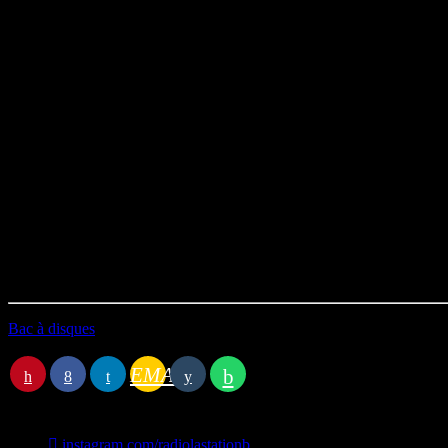
Les Sages Poètes de la rue – Qu’est-ce qui fait marcher les sages ?
Nysay – C’est la guerre
Salif feat. Exs – Tous ensemble
Salif – C’est ça ma vie
Salif feat. Zoxea et Kool Shen – Sous Bass Et Drum Oblige
Jacques Brel – L’ivrogne
Salif feat. Zoxea – Bois de l’eau
Salif – Salif vs Salif
Salif – O…O (Outro + Eenie, Meenie, Miny Mo)
Animation :
Antoine
Technique :
Rémi
Durée : 01h02’49
Première diffusion le 13/05/2025
Bac à disques
Station B
EMAIL
instagram.com/radiolastationb