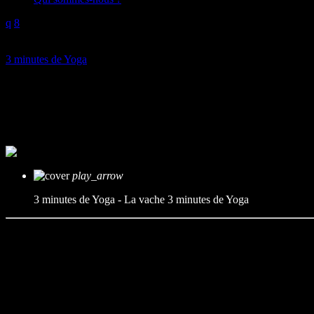
play_arrow
3 minutes de Yoga
3 minutes de Yoga – La vache
mic
3 minutes de Yoga
today
10/06/2025
play_arrow
3 minutes de Yoga - La vache
3 minutes de Yoga
Soulager les tensions des épaules et le haut du dos.
Durée : 03’06
Première diffusion le 10/06/2025