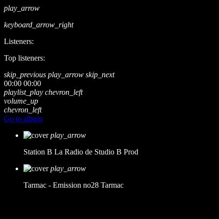
play_arrow
keyboard_arrow_right
Listeners:
Top listeners:
skip_previous
play_arrow
skip_next
00:00
00:00
playlist_play
chevron_left
volume_up
chevron_left
Go to album
play_arrow
Station B
La Radio de Studio B Prod
play_arrow
Tarmac - Emission no28
Tarmac
music_note