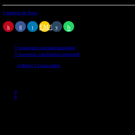
3 minutes de Yoga
Station B
EMAIL
instagram.com/radiolastationb
facebook.com/RadioLaStationB
contact@lastationb.fr
Adhérer à l'association
Studio B Prod - 2022
0%