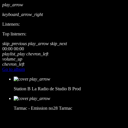
play_arrow
keyboard_arrow_right
Listeners:
Top listeners:
skip_previous
play_arrow
skip_next
00:00
00:00
playlist_play
chevron_left
volume_up
chevron_left
Go to album
play_arrow
Station B
La Radio de Studio B Prod
play_arrow
Tarmac - Emission no28
Tarmac
music_note