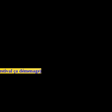
 estival ça démenage)