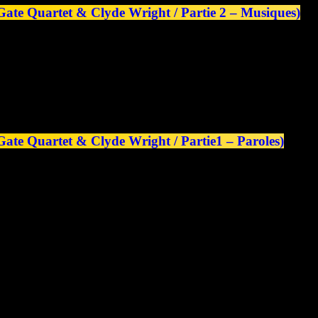
 Gate Quartet & Clyde Wright / Partie 2 – Musiques)
Gate Quartet & Clyde Wright / Partie1 – Paroles)