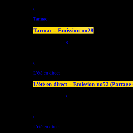
play_arrow
Tarmac
Tarmac – Emission no28
today
01/08/2026
play_arrow
L'été en direct
L’été en direct – Emission no52 (Partage
today
30/07/2026
play_arrow
L'été en direct