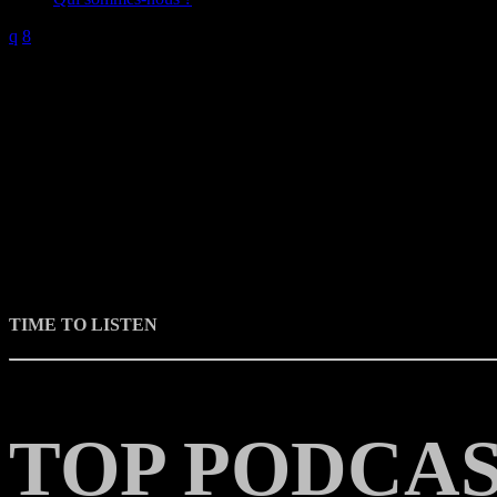
TIME TO LISTEN
T
O
P
P
O
D
C
A