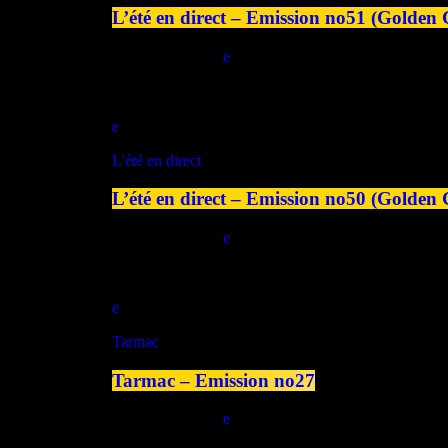
L’été en direct – Emission no51 (Golden
today
29/07/2026
play_arrow
L'été en direct
L’été en direct – Emission no50 (Golden 
today
28/07/2026
play_arrow
Tarmac
Tarmac – Emission no27
today
25/07/2026