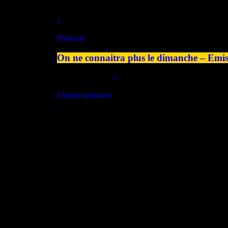
play_arrow
Podcasts
On ne connaitra plus le dimanche – Emiss
today
22/07/2026
Charger plus
sync