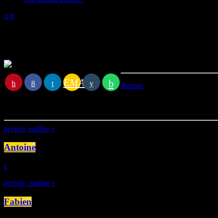
Rémi
EMAIL
Bureau
Vous aimerez aussi
person_outline
Antoine
person_outline
Fabien