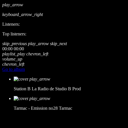
play_arrow
keyboard_arrow_right
Listeners:
Top listeners:
skip_previous
play_arrow
skip_next
00:00
00:00
playlist_play
chevron_left
volume_up
chevron_left
Go to album
play_arrow
Station B
La Radio de Studio B Prod
play_arrow
Tarmac - Emission no28
Tarmac
music_note