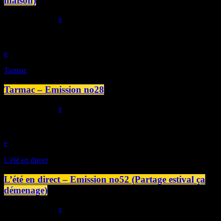
maison)
today
05/08/2026
play_arrow
Tarmac
Tarmac – Emission no28
today
01/08/2026
play_arrow
L'été en direct
L’été en direct – Emission no52 (Partage estival ça
démenage)
today
30/07/2026