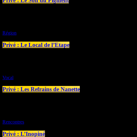
Privé : Le Son du Pigment
16:00 - 17:00
Région
Privé : Le Local de l’Etape
08:00 - 08:10
Vocal
Privé : Les Refrains de Nanette
10:00 - 10:30
Rencontres
Privé : L’Inopiné