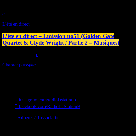
play_arrow
L'été en direct
L’été en direct – Emission no51 (Golden Gate
Quartet & Clyde Wright / Partie 2 – Musiques)
today
29/07/2026
Charger plus
sync
Station B
instagram.com/radiolastationb
facebook.com/RadioLaStationB
contact@lastationb.fr
Adhérer à l'association
Studio B Prod - 2022