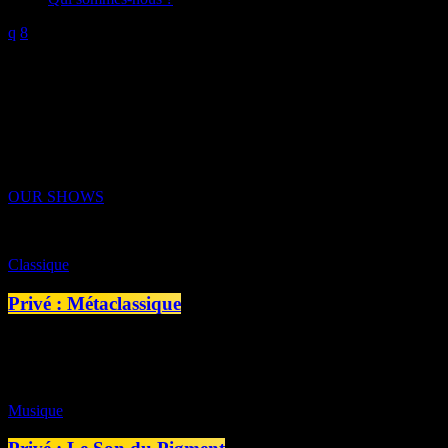
ALL THE
TUNES YOU LOVE
Only on ProRadio you have 24 hours a day the best music from
your favorite bands from 80s, 90s and 2Ks
OUR SHOWS
Classique
Privé : Métaclassique
10:00 - 11:00
Musique