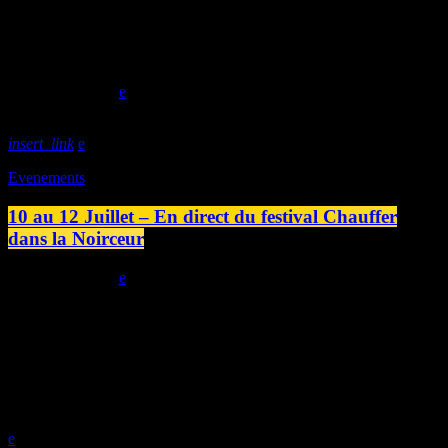
Née en 1879 dans le bocage ornais, placée à 14 ans comme
domestique puis garde-malade à Domfront, Victorine Louveau passe
sa vie au service des autres. Célibataire, sans enfant, elle conserve
pourtant, avec soin, les mots qu’on lui […]
today
19/07/2026
insert_link
Evenements
10 au 12 Juillet – En direct du festival Chauffer
dans la Noirceur
today
09/07/2026
OUR SPONSORS
SHOW REPLAY
play_arrow