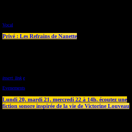
20:00 - 20:30
Vocal
Privé : Les Refrains de Nanette
10:00 - 10:30
HOT NOW
insert_link
Evenements
Lundi 20, mardi 21, mercredi 22 à 14h, écoutez une
fiction sonore inspirée de la vie de Victorine Louveau
On ne connaitra plus le dimanche. Une fiction sonore inspirée de la
vie de Victorine Louveau Une silhouette menue, un tricot sans fin,
une présence discrète — ou peut-être était-ce simplement l’époque.