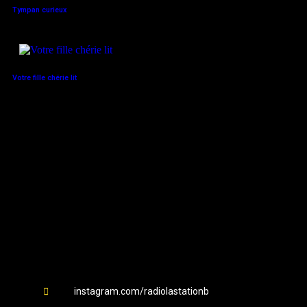
Tympan curieux
Votre fille chérie lit
Station B
instagram.com/radiolastationb